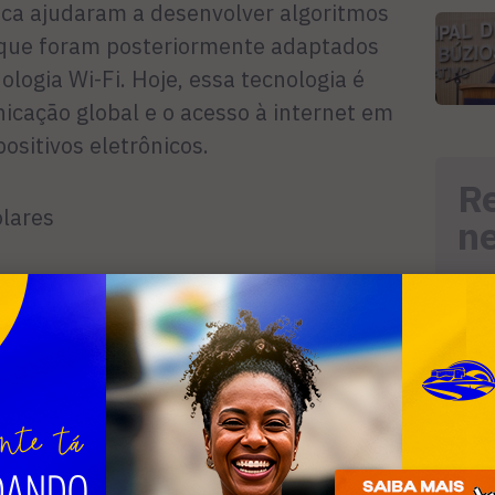
ca ajudaram a desenvolver algoritmos
 que foram posteriormente adaptados
ologia Wi-Fi. Hoje, essa tecnologia é
cação global e o acesso à internet em
ositivos eletrônicos.
R
olares
n
ndeu da energia solar para alimentar
que levou a avanços significativos em
pios espaciais e satélites, que muitas
uer fonte de energia além do Sol,
 operar. Hoje, essa tecnologia foi
ico, industrial e urbano, contribuindo
 renovável e limpa em todo o mundo.