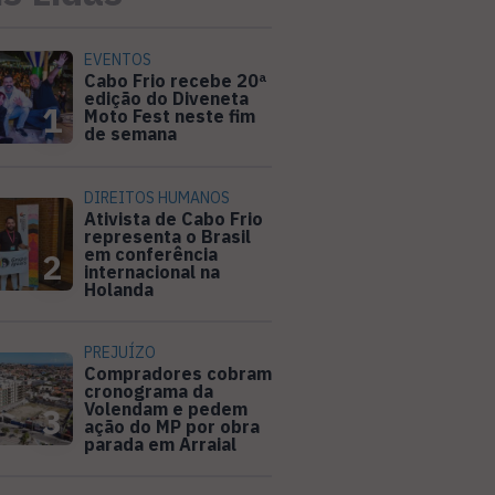
EVENTOS
Cabo Frio recebe 20ª
edição do Diveneta
1
Moto Fest neste fim
de semana
DIREITOS HUMANOS
Ativista de Cabo Frio
representa o Brasil
em conferência
2
internacional na
Holanda
PREJUÍZO
Compradores cobram
cronograma da
Volendam e pedem
3
ação do MP por obra
parada em Arraial