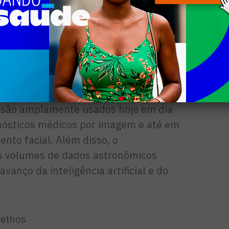
mento de Imagem
 imagens complexas do universo, como
elescópio espacial Hubble, impulsionou
wares sofisticados de processamento de
são amplamente usados hoje em dia
gnósticos médicos por imagem e até em
nto facial. Além disso, o
 volumes de dados astronômicos
vanço da inteligência artificial e do
elhos