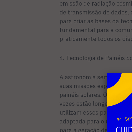
emissão de radiação cósmi
de transmissão de dados,
para criar as bases da tecn
fundamental para a comuni
praticamente todos os disp
4. Tecnologia de Painéis S
A astronomia sempre depe
suas missões espaciais, o 
painéis solares. Os telescó
vezes estão longe de qualq
utilizam esses painéis para
adaptada para o uso domést
para a geração de energia