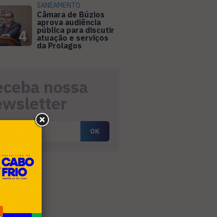
SANEAMENTO
Câmara de Búzios
aprova audiência
pública para discutir
4
atuação e serviços
da Prolagos
eceba nossa
ewsletter