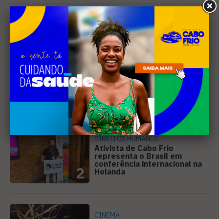
Mais Lidas
EVENTOS
Cabo Frio recebe 20ª edição
do Diveneta Moto Fest neste
fim de semana
1
DIREITOS HUMANOS
Ativista de Cabo Frio
representa o Brasil em
conferência internacional na
2
Holanda
CINEMA