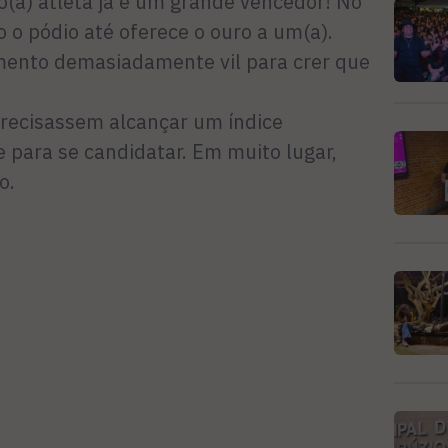
 o(a) atleta já é um grande vencedor! No
 o pódio até oferece o ouro a um(a).
mento demasiadamente vil para crer que
precisassem alcançar um índice
e para se candidatar. Em muito lugar,
o.