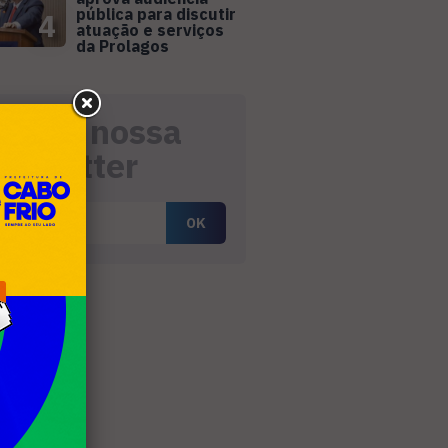
pública para discutir
4
atuação e serviços
da Prolagos
eceba nossa
ewsletter