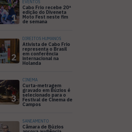
EVENTOS
Cabo Frio recebe 20ª
edição do Diveneta
1
Moto Fest neste fim
de semana
DIREITOS HUMANOS
Ativista de Cabo Frio
representa o Brasil
em conferência
2
internacional na
Holanda
CINEMA
Curta-metragem
gravado em Búzios é
selecionado para o
3
Festival de Cinema de
Campos
SANEAMENTO
Câmara de Búzios
aprova audiência