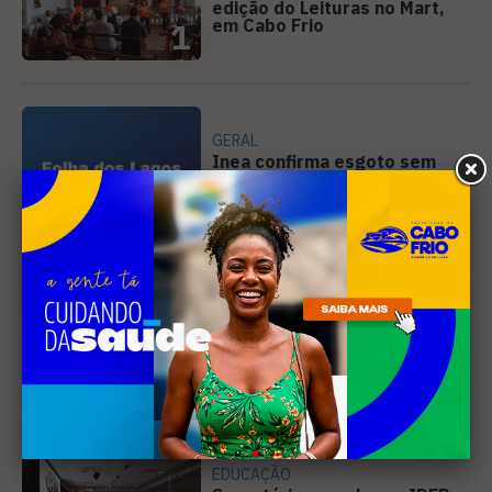
edição do Leituras no Mart,
em Cabo Frio
1
GERAL
Inea confirma esgoto sem
tratamento na Laguna de
Araruama
2
CULTURA
Cabo Frio abre inscrições
para editais culturais que
somam R$ 510 mil
3
EDUCAÇÃO