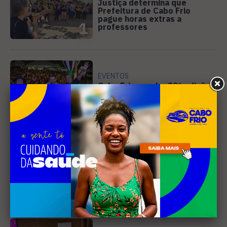
Justiça determina que
Prefeitura de Cabo Frio
pague horas extras a
1
professores
EVENTOS
Cabo Frio recebe 20ª edição
do Diveneta Moto Fest neste
fim de semana
2
PREJUÍZO
Compradores cobram
cronograma da Volendam e
pedem ação do MP por obra
3
parada em Arraial