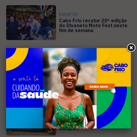
EVENTOS
Cabo Frio recebe 20ª edição
do Diveneta Moto Fest neste
fim de semana
1
DIREITOS HUMANOS
Ativista de Cabo Frio
representa o Brasil em
conferência internacional na
2
Holanda
CINEMA
Curta-metragem gravado em
Búzios é selecionado para o
Festival de Cinema de
3
Campos