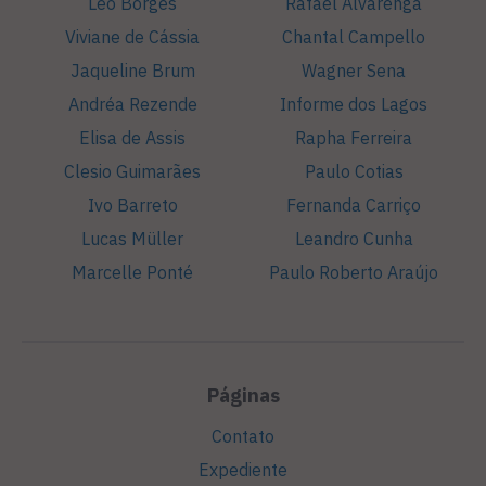
Léo Borges
Rafael Alvarenga
Viviane de Cássia
Chantal Campello
Jaqueline Brum
Wagner Sena
Andréa Rezende
Informe dos Lagos
Elisa de Assis
Rapha Ferreira
Clesio Guimarães
Paulo Cotias
Ivo Barreto
Fernanda Carriço
Lucas Müller
Leandro Cunha
Marcelle Ponté
Paulo Roberto Araújo
Páginas
Contato
Expediente