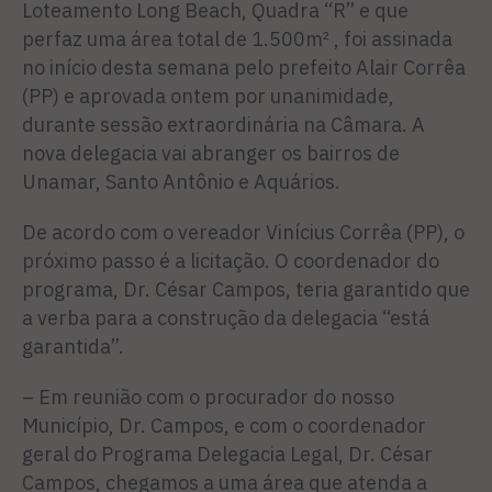
Loteamento Long Beach, Quadra “R” e que
perfaz uma área total de 1.500m² , foi assinada
no início desta semana pelo prefeito Alair Corrêa
(PP) e aprovada ontem por unanimida­de,
durante sessão extraordinária na Câmara. A
nova delegacia vai abranger os bairros de
Unamar, Santo Antônio e Aquários.
De acordo com o vereador Vinícius Corrêa (PP), o
próxi­mo passo é a licitação. O coor­denador do
programa, Dr. César Campos, teria garantido que
a verba para a construção da dele­gacia “está
garantida”.
– Em reunião com o procu­rador do nosso
Município, Dr. Campos, e com o coordenador
geral do Programa Delegacia Legal, Dr. César
Campos, che­gamos a uma área que atenda a