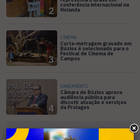
conferência internacional na
2
Holanda
CINEMA
Curta-metragem gravado em
Búzios é selecionado para o
Festival de Cinema de
3
Campos
SANEAMENTO
Câmara de Búzios aprova
audiência pública para
discutir atuação e serviços
4
da Prolagos
Receba nossa