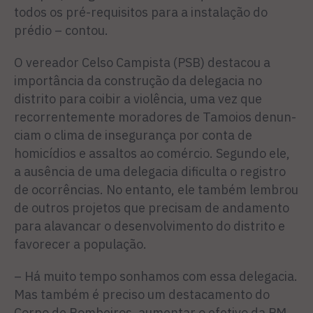
todos os pré-requisitos para a instalação do
prédio – contou.
O vereador Celso Campista (PSB) destacou a
importância da construção da delegacia no
distrito para coibir a violência, uma vez que
recorrentemente moradores de Tamoios denun­
ciam o clima de insegurança por conta de
homicídios e assaltos ao comércio. Segundo ele,
a au­sência de uma delegacia dificul­ta o registro
de ocorrências. No entanto, ele também lembrou
de outros projetos que precisam de andamento
para alavancar o de­senvolvimento do distrito e
fa­vorecer a população.
– Há muito tempo sonhamos com essa delegacia.
Mas tam­bém é preciso um destacamento do
Corpo de Bombeiros, aumen­tar o efetivo da PM,