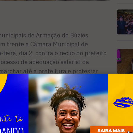
unicipais de Armação de Búzios
 frente a Câmara Municipal de
-feira, dia 2, contra o recuo do prefeito
ocesso de adequação salarial da
marchar até a prefeitura e protestar
tivo mantenha o acordo de 55%. A
 da Silva, presidente da Associação dos
tada porque é um direito que está sendo
á fazendo nenhum favor. A equiparação