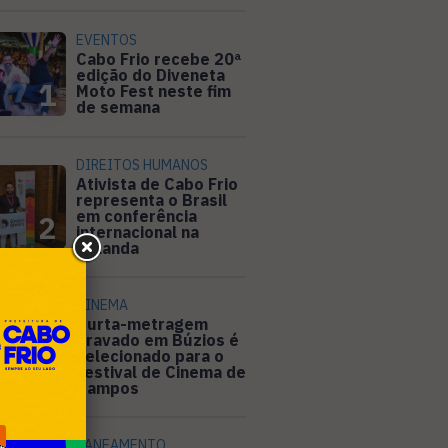
EVENTOS
Cabo Frio recebe 20ª
edição do Diveneta
1
Moto Fest neste fim
de semana
DIREITOS HUMANOS
Ativista de Cabo Frio
representa o Brasil
em conferência
2
internacional na
Holanda
CINEMA
Curta-metragem
gravado em Búzios é
selecionado para o
3
Festival de Cinema de
Campos
SANEAMENTO