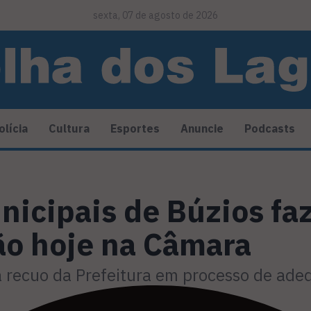
sexta, 07 de agosto de 2026
olícia
Cultura
Esportes
Anuncie
Podcasts
nicipais de Búzios f
ão hoje na Câmara
a recuo da Prefeitura em processo de adeq