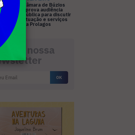
Câmara de Búzios
aprova audiência
pública para discutir
4
atuação e serviços
da Prolagos
eceba nossa
ewsletter