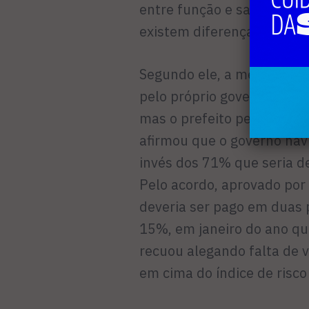
entre função e salário em r
existem diferenças de exi
Segundo ele, a mensagem, q
pelo próprio governo para 
mas o prefeito pediu que f
afirmou que o governo hav
invés dos 71% que seria dev
Pelo acordo, aprovado por
deveria ser pago em duas 
15%, em janeiro do ano qu
recuou alegando falta de
em cima do índice de risc