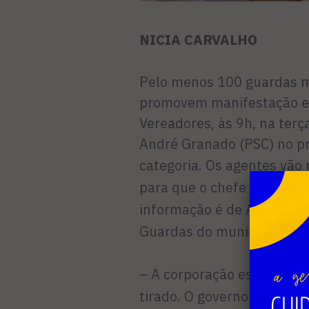
NICIA CARVALHO
Pelo menos 100 guardas m
promovem manifestação em
Vereadores, às 9h, na terça
André Granado (PSC) no pr
categoria.
Os agentes vão 
para que o chefe do execu
informação é de Alexandro
Guardas do município.
– A corporação está revol
tirado. O governo não est