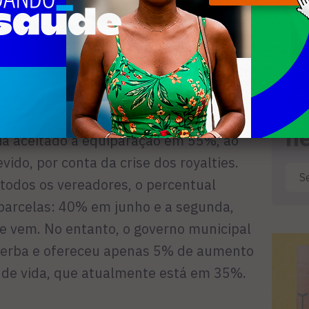
elação aos fiscais é justa já que não
gências – argumentou.
ue incluía alteração de escala feita
redução de gastos, seguiria para sanção,
R
osse retirada da pauta. Alexandro
n
ia aceitado a equiparação em 55%, ao
ido, por conta da crise dos royalties.
 todos os vereadores, o percentual
parcelas: 40% em junho e a segunda,
e vem. No entanto, o governo municipal
 verba e ofereceu apenas 5% de aumento
o de vida, que atualmente está em 35%.