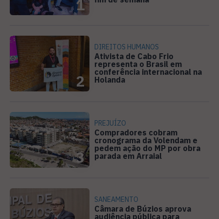
1
DIREITOS HUMANOS
Ativista de Cabo Frio
representa o Brasil em
conferência internacional na
2
Holanda
PREJUÍZO
Compradores cobram
cronograma da Volendam e
pedem ação do MP por obra
3
parada em Arraial
SANEAMENTO
Câmara de Búzios aprova
audiência pública para