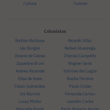
Cultura
Turismo
Colunistas
Nathan Barbosa
Ricardo Villar
Léo Borges
Rafael Alvarenga
Viviane de Cássia
Chantal Campello
Jaqueline Brum
Wagner Sena
Andréa Rezende
Informe dos Lagos
Elisa de Assis
Rapha Ferreira
Clesio Guimarães
Paulo Cotias
Ivo Barreto
Fernanda Carriço
Lucas Müller
Leandro Cunha
Marcelle Ponté
Paulo Roberto Araújo