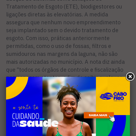
Tratamento de Esgoto (ETE), biodigestores ou
ligações diretas às elevatórias. A medida
assegura que nenhum novo empreendimento
seja implantado sem o devido tratamento de
esgoto. Com isso, práticas anteriormente
permitidas, como o uso de fossas, filtros e
sumidouros nas margens da laguna, não são
mais autorizadas no município. A nota diz ainda
que “todos os órgãos de controle e fiscalização
permanecem atentos, a fim de coibir qualquer
tentativa de implantação de empreendimentos
em desacordo com a legislação vigente”.