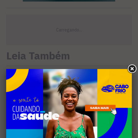
Leia Também
EVENTOS
Cabo Frio recebe 20ª edição
do Diveneta Moto Fest neste
fim de semana
CINEMA
Curta-metragem gravado em
Búzios é selecionado para o
Festival de Cinema de