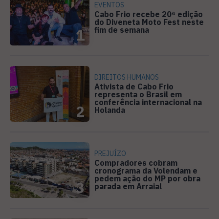
EVENTOS
Cabo Frio recebe 20ª edição
do Diveneta Moto Fest neste
fim de semana
1
DIREITOS HUMANOS
Ativista de Cabo Frio
representa o Brasil em
conferência internacional na
2
Holanda
PREJUÍZO
Compradores cobram
cronograma da Volendam e
pedem ação do MP por obra
3
parada em Arraial