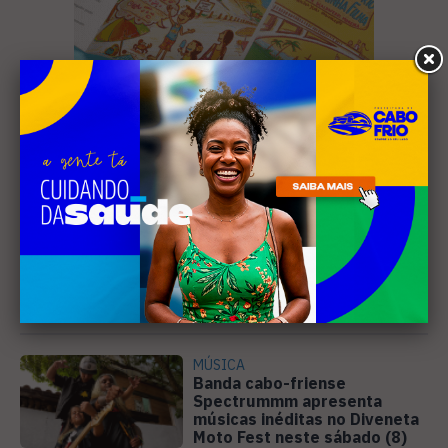
Leia Também
MÚSICA
Banda cabo-friense
Spectrummm apresenta
músicas inéditas no Diveneta
Moto Fest neste sábado (8)