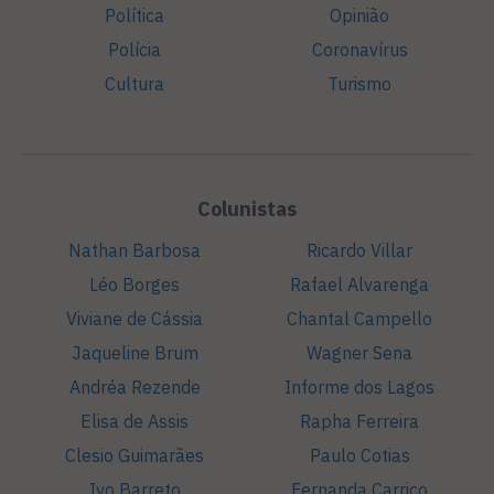
Política
Opinião
Polícia
Coronavírus
Cultura
Turismo
Colunistas
Nathan Barbosa
Ricardo Villar
Léo Borges
Rafael Alvarenga
Viviane de Cássia
Chantal Campello
Jaqueline Brum
Wagner Sena
Andréa Rezende
Informe dos Lagos
Elisa de Assis
Rapha Ferreira
Clesio Guimarães
Paulo Cotias
Ivo Barreto
Fernanda Carriço