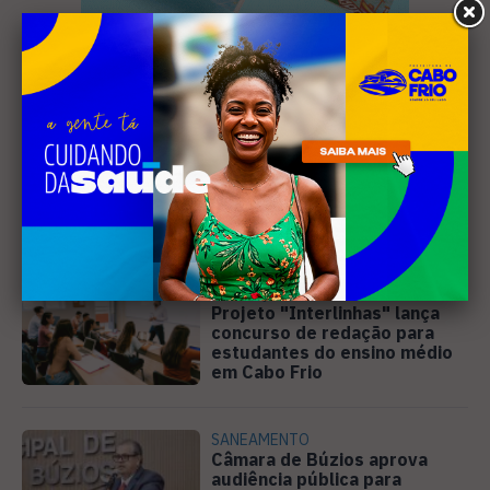
Leia Também
EDUCAÇÃO
Projeto "Interlinhas" lança
concurso de redação para
estudantes do ensino médio
em Cabo Frio
SANEAMENTO
Câmara de Búzios aprova
audiência pública para