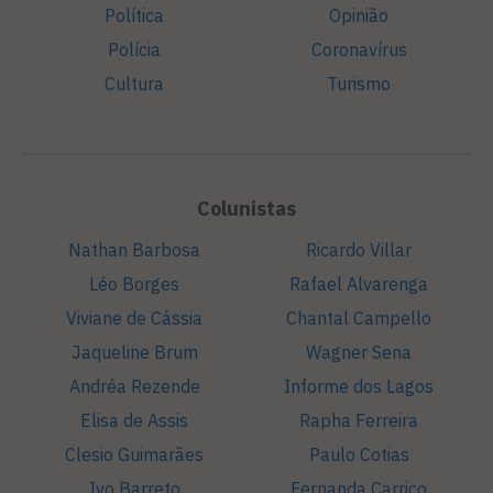
Política
Opinião
Polícia
Coronavírus
Cultura
Turismo
Colunistas
Nathan Barbosa
Ricardo Villar
Léo Borges
Rafael Alvarenga
Viviane de Cássia
Chantal Campello
Jaqueline Brum
Wagner Sena
Andréa Rezende
Informe dos Lagos
Elisa de Assis
Rapha Ferreira
Clesio Guimarães
Paulo Cotias
Ivo Barreto
Fernanda Carriço