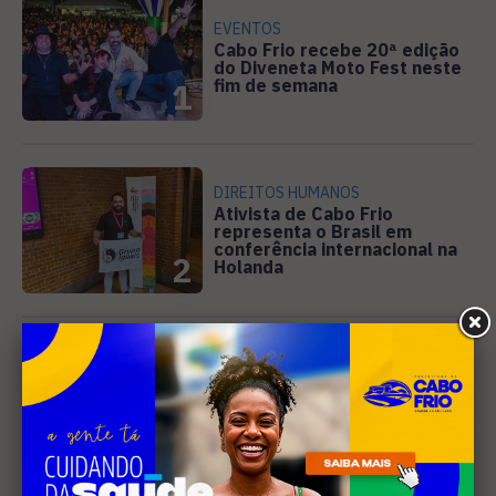
EVENTOS
Cabo Frio recebe 20ª edição
do Diveneta Moto Fest neste
fim de semana
1
DIREITOS HUMANOS
Ativista de Cabo Frio
representa o Brasil em
conferência internacional na
2
Holanda
CINEMA
Curta-metragem gravado em
Búzios é selecionado para o
Festival de Cinema de
3
Campos