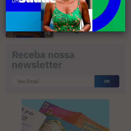
SANEAMENTO
Câmara de Búzios aprova
audiência pública para
discutir atuação e serviços
4
da Prolagos
Receba nossa
newsletter