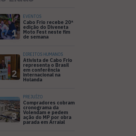
EVENTOS
Cabo Frio recebe 20ª
edição do Diveneta
1
Moto Fest neste fim
de semana
DIREITOS HUMANOS
Ativista de Cabo Frio
representa o Brasil
em conferência
2
internacional na
Holanda
PREJUÍZO
Compradores cobram
cronograma da
Volendam e pedem
3
ação do MP por obra
parada em Arraial