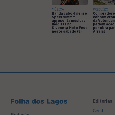
MÚSICA
PREJUÍZO
Banda cabo-friense
Compradore
Spectrummm
cobram cro
apresenta músicas
da Volendam
inéditas no
pedem ação
Diveneta Moto Fest
por obra pa
neste sábado (8)
Arraial
Editorias
Geral
Redação