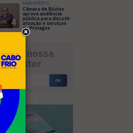
SANEAMENTO
Câmara de Búzios
aprova audiência
pública para discutir
4
atuação e serviços
da Prolagos
eceba nossa
ewsletter