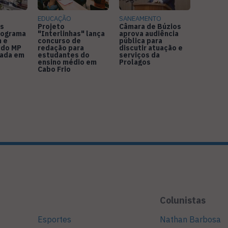
EDUCAÇÃO
SANEAMENTO
s
Projeto
Câmara de Búzios
nograma
"Interlinhas" lança
aprova audiência
 e
concurso de
pública para
 do MP
redação para
discutir atuação e
rada em
estudantes do
serviços da
ensino médio em
Prolagos
Cabo Frio
Colunistas
Esportes
Nathan Barbosa