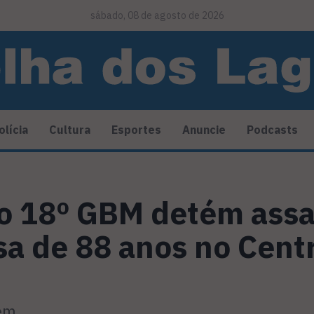
sábado, 08 de agosto de 2026
olícia
Cultura
Esportes
Anuncie
Podcasts
o 18º GBM detém assa
a de 88 anos no Cent
mem