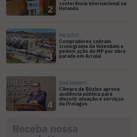
conferência internacional na
2
Holanda
PREJUÍZO
Compradores cobram
cronograma da Volendam e
pedem ação do MP por obra
3
parada em Arraial
SANEAMENTO
Câmara de Búzios aprova
audiência pública para
discutir atuação e serviços
4
da Prolagos
Receba nossa