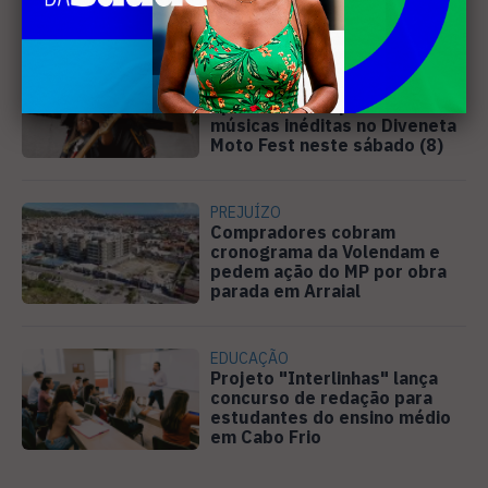
MÚSICA
Banda cabo-friense
Spectrummm apresenta
músicas inéditas no Diveneta
Moto Fest neste sábado (8)
PREJUÍZO
Compradores cobram
cronograma da Volendam e
pedem ação do MP por obra
parada em Arraial
EDUCAÇÃO
Projeto "Interlinhas" lança
concurso de redação para
estudantes do ensino médio
em Cabo Frio