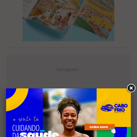
Leia Também
EDUCAÇÃO
Justiça determina que
Prefeitura de Cabo Frio
pague horas extras a
professores