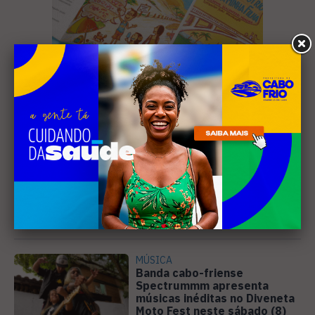
Leia Também
MÚSICA
Banda cabo-friense
Spectrummm apresenta
músicas inéditas no Diveneta
Moto Fest neste sábado (8)