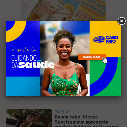
Leia Também
MÚSICA
Banda cabo-friense
Spectrummm apresenta