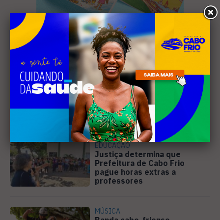
Leia Também
EDUCAÇÃO
Justiça determina que
Prefeitura de Cabo Frio
pague horas extras a
professores
MÚSICA