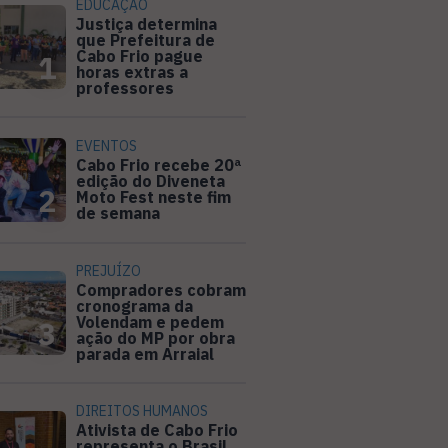
EDUCAÇÃO
Justiça determina
que Prefeitura de
Cabo Frio pague
1
horas extras a
professores
EVENTOS
Cabo Frio recebe 20ª
edição do Diveneta
2
Moto Fest neste fim
de semana
PREJUÍZO
Compradores cobram
cronograma da
Volendam e pedem
3
ação do MP por obra
parada em Arraial
DIREITOS HUMANOS
Ativista de Cabo Frio
representa o Brasil