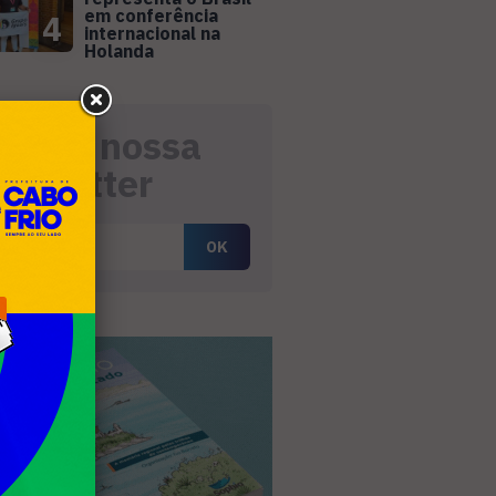
em conferência
4
internacional na
Holanda
eceba nossa
ewsletter