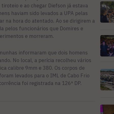
tiroteio e ao chegar Diefson já estava
mens haviam sido levados a UPA pelas
r na hora do atentado. Ao se dirigirem a
da pelos funcionários que Domires e
 ferimentos e morreram.
emunhas informaram que dois homens
o. No local, a perícia recolheu vários
tica calibre 9mm e 380. Os corpos de
 foram levados para o IML de Cabo Frio
corrência foi registrada na 126ª DP.