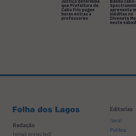
Justiça determina
Banda cabo-
que Prefeitura de
Spectrumm
Cabo Frio pague
apresenta m
horas extras a
inéditas no
professores
Diveneta Mo
neste sábad
Editorias
Geral
Redação
Política
[email protected]