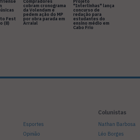
friense
Compradores
Projeto
m
cobram cronograma
"Interlinhas" lança
úsicas
da Volendam e
concurso de
pedem ação do MP
redação para
to Fest
por obra parada em
estudantes do
o (8)
Arraial
ensino médio em
Cabo Frio
Colunistas
Esportes
Nathan Barbosa
Opinião
Léo Borges