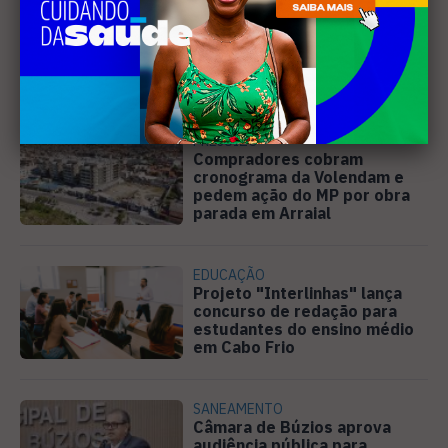
MÚSICA
Banda cabo-friense
Spectrummm apresenta
músicas inéditas no Diveneta
Moto Fest neste sábado (8)
PREJUÍZO
Compradores cobram
cronograma da Volendam e
pedem ação do MP por obra
parada em Arraial
EDUCAÇÃO
Projeto "Interlinhas" lança
concurso de redação para
estudantes do ensino médio
em Cabo Frio
SANEAMENTO
Câmara de Búzios aprova
audiência pública para