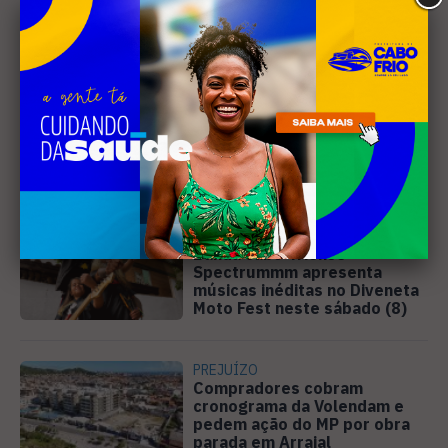
Leia Também
MÚSICA
Banda cabo-friense
Spectrummm apresenta
músicas inéditas no Diveneta
Moto Fest neste sábado (8)
PREJUÍZO
Compradores cobram
cronograma da Volendam e
pedem ação do MP por obra
parada em Arraial