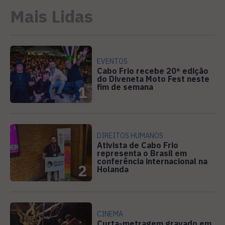
Mais Lidas
EVENTOS
Cabo Frio recebe 20ª edição
do Diveneta Moto Fest neste
fim de semana
1
DIREITOS HUMANOS
Ativista de Cabo Frio
representa o Brasil em
conferência internacional na
2
Holanda
CINEMA
Curta-metragem gravado em