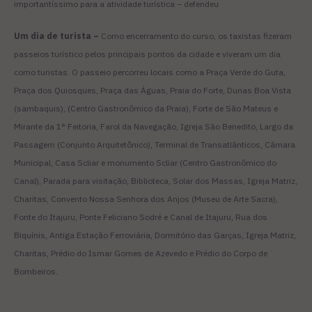
importantíssimo para a atividade turística
–
defendeu
Um dia de turista –
Como encerramento do curso, os taxistas fizeram
passeios turístico pelos principais pontos da cidade e viveram um dia
como turistas. O passeio percorreu locais como a Praça Verde do Guta,
Praça dos Quiosques, Praça das Águas, Praia do Forte, Dunas Boa Vista
(sambaquis), (Centro Gastronômico da Praia), Forte de São Mateus e
Mirante da 1° Feitoria, Farol da Navegação, Igreja São Benedito, Largo da
Passagem (Conjunto Arquitetônico), Terminal de Transatlânticos, Câmara
Municipal, Casa Scliar e monumento Scliar (Centro Gastronômico do
Canal), Parada para visitação, Biblioteca, Solar dos Massas, Igreja Matriz,
Charitas, Convento Nossa Senhora dos Anjos (Museu de Arte Sacra),
Fonte do Itajuru, Ponte Feliciano Sodré e Canal de Itajuru, Rua dos
Biquínis, Antiga Estação Ferroviária, Dormitório das Garças, Igreja Matriz,
Charitas, Prédio do Ismar Gomes de Azevedo e Prédio do Corpo de
Bombeiros.