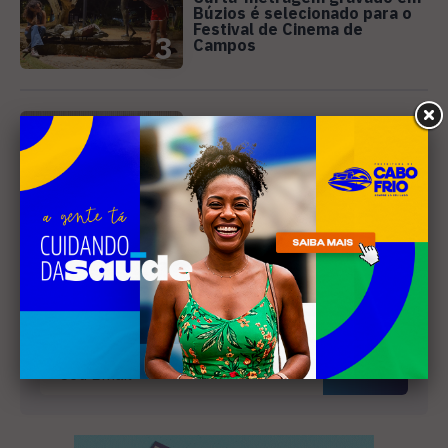
Búzios é selecionado para o
Festival de Cinema de
3
Campos
SANEAMENTO
Câmara de Búzios aprova
audiência pública para
discutir atuação e serviços
4
da Prolagos
Receba nossa
newsletter