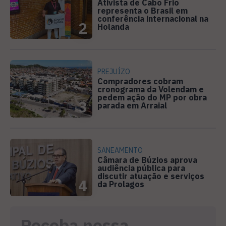
Ativista de Cabo Frio
representa o Brasil em
conferência internacional na
2
Holanda
PREJUÍZO
Compradores cobram
cronograma da Volendam e
pedem ação do MP por obra
3
parada em Arraial
SANEAMENTO
Câmara de Búzios aprova
audiência pública para
discutir atuação e serviços
4
da Prolagos
Receba nossa