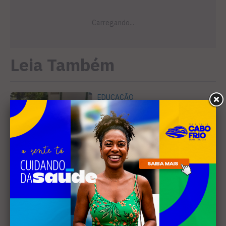
Leia Também
EDUCAÇÃO
Justiça determina que
Prefeitura de Cabo Frio
pague horas extras a
professores
MÚSICA
Banda cabo-friense
Spectrummm apresenta
músicas inéditas no Diveneta
Moto Fest neste sábado (8)