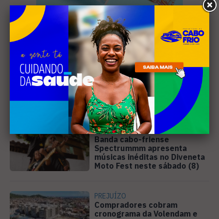
Leia Também
MÚSICA
Banda cabo-friense
Spectrummm apresenta
músicas inéditas no Diveneta
Moto Fest neste sábado (8)
PREJUÍZO
Compradores cobram
cronograma da Volendam e