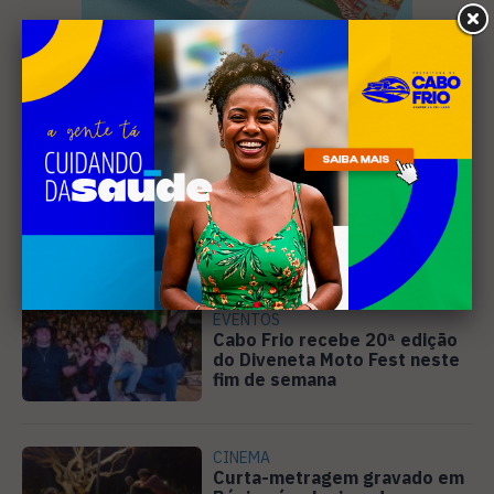
Leia Também
EVENTOS
Cabo Frio recebe 20ª edição
do Diveneta Moto Fest neste
fim de semana
CINEMA
Curta-metragem gravado em