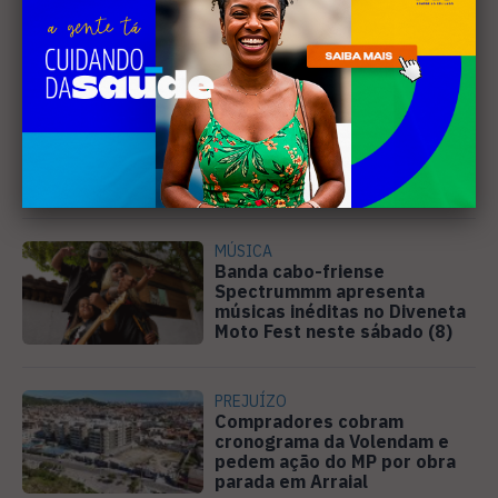
Leia Também
EDUCAÇÃO
Justiça determina que
Prefeitura de Cabo Frio
pague horas extras a
professores
MÚSICA
Banda cabo-friense
Spectrummm apresenta
músicas inéditas no Diveneta
Moto Fest neste sábado (8)
PREJUÍZO
Compradores cobram
cronograma da Volendam e
pedem ação do MP por obra
parada em Arraial