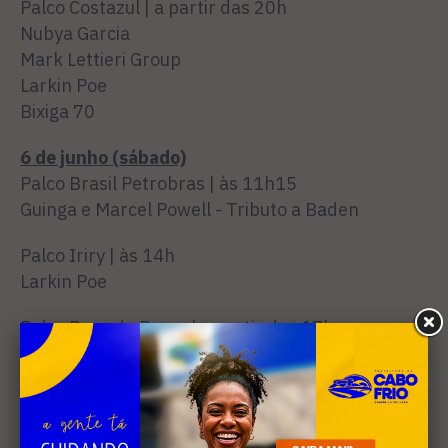
Palco Costazul | a partir das 20h
Nubya Garcia
Mark Lettieri Group
Larkin Poe
Bixiga 70
6 de junho (sábado)
Palco Brasil Petrobras | às 11h15
Guinga e Marcel Powell - Tributo a Baden
Palco Iriry | às 14h
Larkin Poe
Palco Boca da Barra | a partir das 17h
Nubya Garcia
Palco Costazul | a partir das 20h
Linda May Han Oh