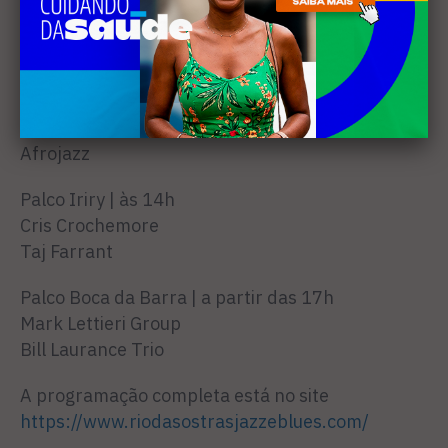
Bill Laurance Trio
Taj Farrant
The Brooks
7 de junho (domingo)
Palco Brasil Petrobras | às 11h15
Afrojazz
Palco Iriry | às 14h
Cris Crochemore
Taj Farrant
Palco Boca da Barra | a partir das 17h
Mark Lettieri Group
Bill Laurance Trio
A programação completa está no site
https://www.riodasostrasjazzeblues.com/