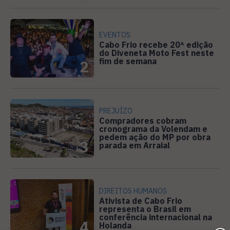
EVENTOS
Cabo Frio recebe 20ª edição
do Diveneta Moto Fest neste
fim de semana
2
PREJUÍZO
Compradores cobram
cronograma da Volendam e
pedem ação do MP por obra
3
parada em Arraial
DIREITOS HUMANOS
Ativista de Cabo Frio
representa o Brasil em
conferência internacional na
4
Holanda