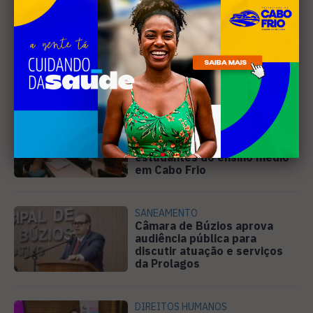
Leia Também
EDUCAÇÃO
Projeto "Interlinhas" lança
concurso de redação para
estudantes do ensino médio
em Cabo Frio
SANEAMENTO
Câmara de Búzios aprova
audiência pública para
discutir atuação e serviços
da Prolagos
DIREITOS HUMANOS