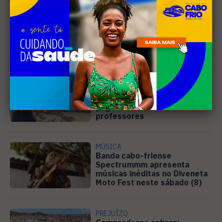
Leia Também
EDUCAÇÃO
Justiça determina que
Prefeitura de Cabo Frio
pague horas extras a
professores
MÚSICA
Banda cabo-friense
Spectrummm apresenta
músicas inéditas no Diveneta
Moto Fest neste sábado (8)
PREJUÍZO