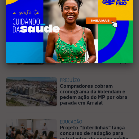
Leia Também
MÚSICA
Banda cabo-friense
Spectrummm apresenta
músicas inéditas no Diveneta
Moto Fest neste sábado (8)
PREJUÍZO
Compradores cobram
cronograma da Volendam e
pedem ação do MP por obra
parada em Arraial
EDUCAÇÃO
Projeto "Interlinhas" lança
concurso de redação para
estudantes do ensino médio