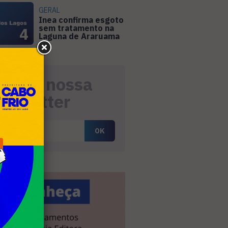
GERAL
Inea confirma esgoto
sem tratamento na
4
Laguna de Araruama
eceba nossa
ewsletter