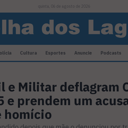
quinta, 06 de agosto de 2026
olícia
Cultura
Esportes
Anuncie
Podcasts
il e Militar deflagram
 5 e prendem um acus
e homício
dido depois que mãe o denunciou por tr