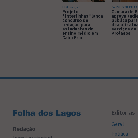
EDUCAÇÃO
SANEAMENTO
Projeto
Câmara de B
"Interlinhas" lança
aprova audi
concurso de
pública para
redação para
discutir atu
estudantes do
serviços da
ensino médio em
Prolagos
Cabo Frio
Editorias
Geral
Redação
Política
[email protected]