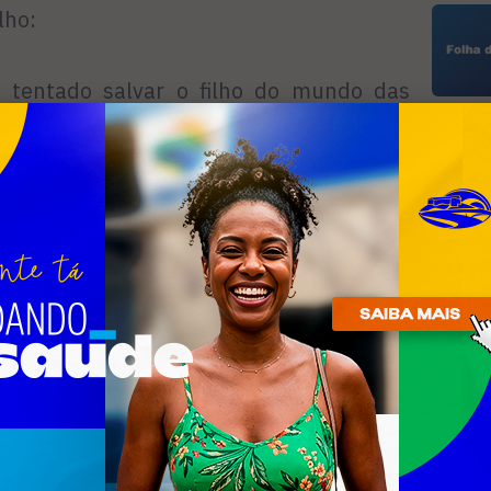
lho:
a tentado salvar o filho do mundo das
a Justiça pela sua busca e apreensão, o
o – disse a delegada
R
n