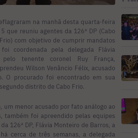
r deflagraram na manhã desta quarta-feira
o 5 que reuniu agentes da 126ª DP (Cabo
 Frio) com objetivo de cumprir mandatos
foi coordenada pela delegada Flávia
pelo tenente coronel Ruy França,
prendeu Wilson Venâncio Félix, acusado
io. O procurado foi encontrado em sua
egundo distrito de Cabo Frio.
ro, um menor acusado por fato análogo ao
as, também foi apreendido pelas equipes
r da 126ª DP, Flávia Monteiro de Barros, a
há cerca de três semanas, a delegada