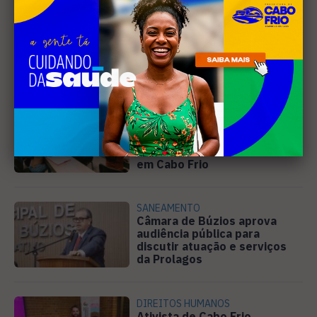
Leia Também
EDUCAÇÃO
Projeto "Interlinhas" lança
concurso de redação para
estudantes do ensino médio
em Cabo Frio
SANEAMENTO
Câmara de Búzios aprova
audiência pública para
discutir atuação e serviços
da Prolagos
DIREITOS HUMANOS
Ativista de Cabo Frio