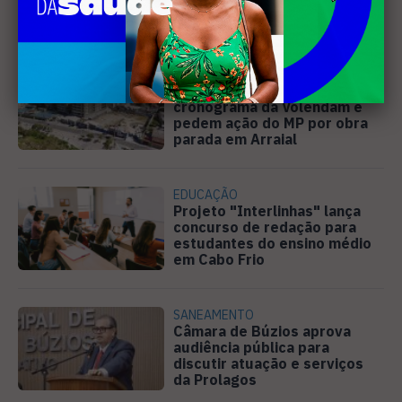
músicas inéditas no Diveneta
Moto Fest neste sábado (8)
PREJUÍZO
Compradores cobram
cronograma da Volendam e
pedem ação do MP por obra
parada em Arraial
EDUCAÇÃO
Projeto "Interlinhas" lança
concurso de redação para
estudantes do ensino médio
em Cabo Frio
SANEAMENTO
Câmara de Búzios aprova
audiência pública para
discutir atuação e serviços
da Prolagos