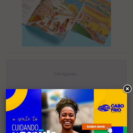
Leia Também
MÚSICA
Banda cabo-friense
Spectrummm apresenta