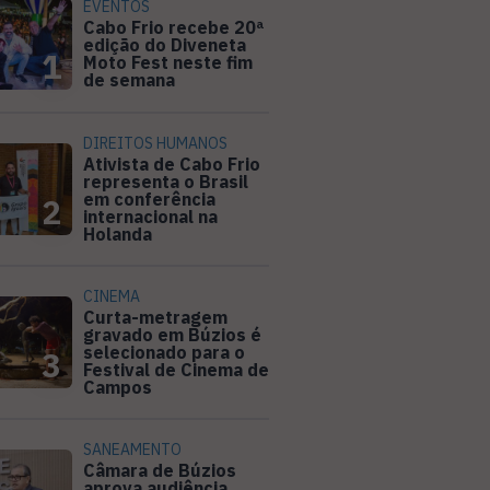
EVENTOS
Cabo Frio recebe 20ª
edição do Diveneta
1
Moto Fest neste fim
de semana
DIREITOS HUMANOS
Ativista de Cabo Frio
representa o Brasil
em conferência
2
internacional na
Holanda
CINEMA
Curta-metragem
gravado em Búzios é
selecionado para o
3
Festival de Cinema de
Campos
SANEAMENTO
Câmara de Búzios
aprova audiência