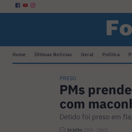
Home
Últimas Notícias
Geral
Política
P
PRESO
PMs prende
com maconh
Detido foi preso em fl
16 julho
2014 - 10h03