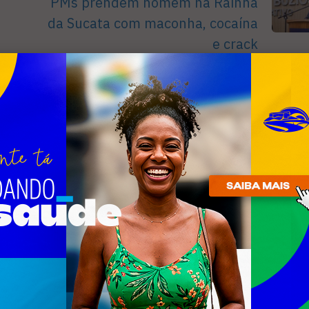
PMs prendem homem na Rainha
da Sucata com maconha, cocaína
e crack
R
" aria-label="Botão Facebook"
n
target="_blank" class="share
facebook">