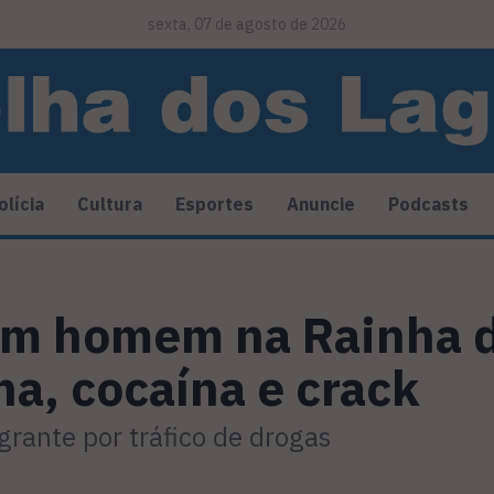
sexta, 07 de agosto de 2026
olícia
Cultura
Esportes
Anuncie
Podcasts
m homem na Rainha d
a, cocaína e crack
agrante por tráfico de drogas