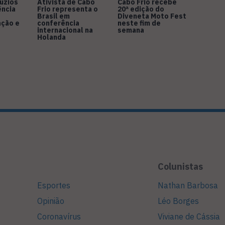
úzios
Ativista de Cabo
Cabo Frio recebe
ência
Frio representa o
20ª edição do
Brasil em
Diveneta Moto Fest
ação e
conferência
neste fim de
internacional na
semana
Holanda
Colunistas
Esportes
Nathan Barbosa
Opinião
Léo Borges
Coronavírus
Viviane de Cássia