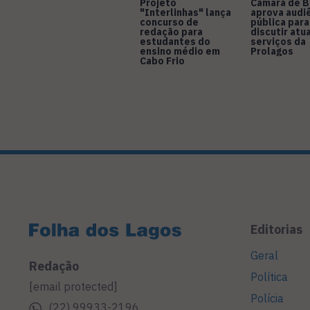
Projeto
Câmara de B
"Interlinhas" lança
aprova audi
concurso de
pública para
redação para
discutir atu
estudantes do
serviços da
ensino médio em
Prolagos
Cabo Frio
Editorias
Geral
Redação
Política
[email protected]
Polícia
(22) 99933-2196