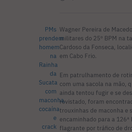
PMs
Wagner Pereira de Macedo, 
prendem
militares do 25º BPM na ta
homem
Cardoso da Fonseca, local
na
em Cabo Frio.
Rainha
da
Em patrulhamento de roti
Sucata
com uma sacola na mão, q
com
ainda tentou fugir e se de
maconha,
revistado, foram encontra
cocaína
trouxinhas de maconha e se
e
encaminhado para a 126ª D
crack
flagrante por tráfico de dr