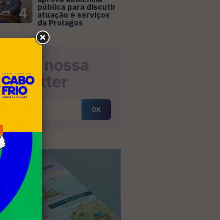
pública para discutir
4
atuação e serviços
da Prolagos
eceba nossa
ewsletter