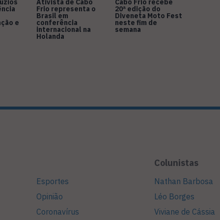
úzios
Ativista de Cabo
Cabo Frio recebe
ência
Frio representa o
20ª edição do
Brasil em
Diveneta Moto Fest
ação e
conferência
neste fim de
internacional na
semana
Holanda
Colunistas
Esportes
Nathan Barbosa
Opinião
Léo Borges
Coronavírus
Viviane de Cássia