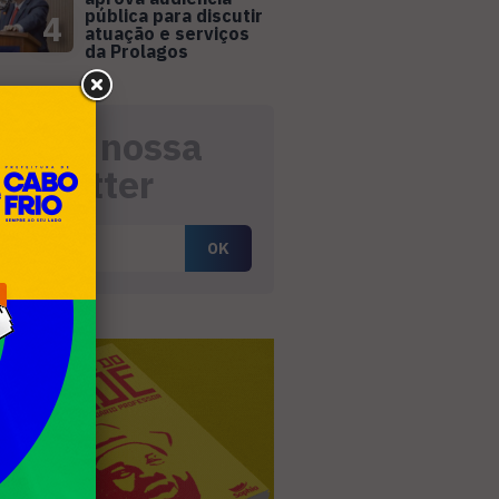
pública para discutir
4
atuação e serviços
da Prolagos
eceba nossa
ewsletter