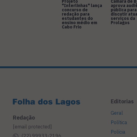
Projeto
Câmara de B
"Interlinhas" lança
aprova audi
concurso de
pública para
redação para
discutir atu
estudantes do
serviços da
ensino médio em
Prolagos
Cabo Frio
Editorias
Geral
Redação
Política
[email protected]
Polícia
(22) 99933-2196