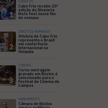
EVENTOS
Cabo Frio recebe 20ª
edição do Diveneta
1
Moto Fest neste fim
de semana
DIREITOS HUMANOS
Ativista de Cabo Frio
representa o Brasil
em conferência
2
internacional na
Holanda
CINEMA
Curta-metragem
gravado em Búzios é
selecionado para o
3
Festival de Cinema de
Campos
SANEAMENTO
Câmara de Búzios
aprova audiência