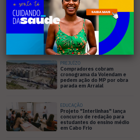
Leia Também
MÚSICA
Banda cabo-friense
Spectrummm apresenta
músicas inéditas no Diveneta
Moto Fest neste sábado (8)
PREJUÍZO
Compradores cobram
cronograma da Volendam e
pedem ação do MP por obra
parada em Arraial
EDUCAÇÃO
Projeto "Interlinhas" lança
concurso de redação para
estudantes do ensino médio
em Cabo Frio