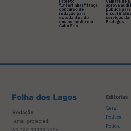
Projeto
Câmara de B
"Interlinhas" lança
aprova audi
concurso de
pública para
redação para
discutir atu
estudantes do
serviços da
ensino médio em
Prolagos
Cabo Frio
Editorias
Geral
Redação
Política
[email protected]
Polícia
(22) 99933-2196