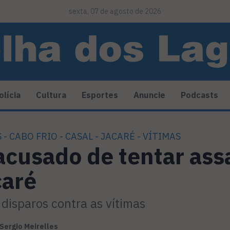
sexta, 07 de agosto de 2026
olícia
Cultura
Esportes
Anuncie
Podcasts
 - CABO FRIO - CASAL - JACARÉ - VÍTIMAS
cusado de tentar ass
caré
disparos contra as vítimas
Sergio Meirelles