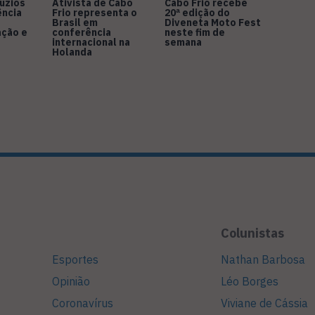
úzios
Ativista de Cabo
Cabo Frio recebe
ência
Frio representa o
20ª edição do
Brasil em
Diveneta Moto Fest
ação e
conferência
neste fim de
internacional na
semana
Holanda
Colunistas
Esportes
Nathan Barbosa
Opinião
Léo Borges
Coronavírus
Viviane de Cássia