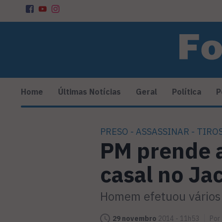
Home
Últimas Notícias
Geral
Política
P
PRESO - ASSASSINAR - TIROS
PM prende a
casal no Ja
Homem efetuou vários 
29 novembro
2014 - 11h53
Por