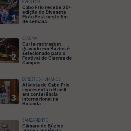
EVENTOS
Cabo Frio recebe 20ª
edição do Diveneta
1
Moto Fest neste fim
de semana
CINEMA
Curta-metragem
gravado em Búzios é
selecionado para o
2
Festival de Cinema de
Campos
DIREITOS HUMANOS
Ativista de Cabo Frio
representa o Brasil
em conferência
3
internacional na
Holanda
SANEAMENTO
Câmara de Búzios
aprova audiência