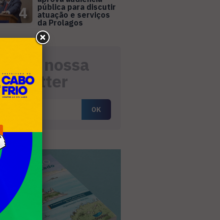
pública para discutir
4
atuação e serviços
da Prolagos
eceba nossa
ewsletter