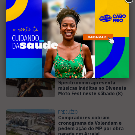
Leia Também
MÚSICA
Banda cabo-friense
Spectrummm apresenta
músicas inéditas no Diveneta
Moto Fest neste sábado (8)
PREJUÍZO
Compradores cobram
cronograma da Volendam e
pedem ação do MP por obra
parada em Arraial