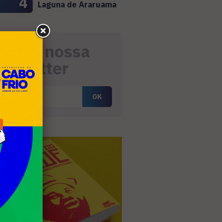
4
Laguna de Araruama
eceba nossa
ewsletter