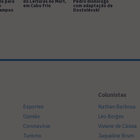
do para
do Leituras no Mart,
Pedro monólogo
e
em Cabo Frio
com adaptação de
Campos
Dostoiévski
Colunistas
Esportes
Nathan Barbosa
Opinião
Léo Borges
Coronavírus
Viviane de Cássia
Turismo
Jaqueline Brum