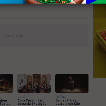
Geral
TEATRO
agem
Cora Coralina é
Daniel Ericsson
Búzios
tema da 9ª edição
estreia em São