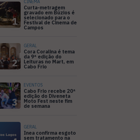
CINEMA
Curta-metragem
gravado em Búzios é
selecionado para o
1
Festival de Cinema de
Campos
GERAL
Cora Coralina é tema
da 9ª edição do
2
Leituras no Mart, em
Cabo Frio
EVENTOS
Cabo Frio recebe 20ª
edição do Diveneta
3
Moto Fest neste fim
de semana
GERAL
Inea confirma esgoto
sem tratamento na