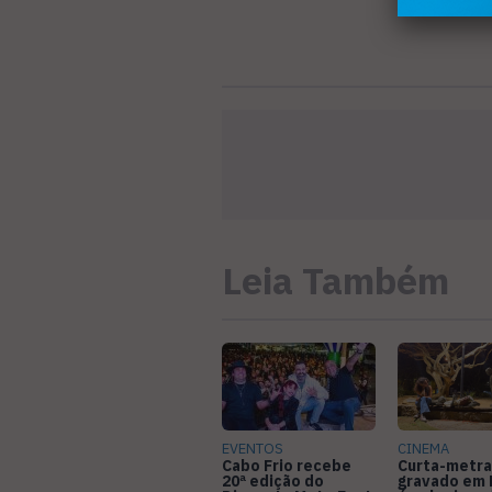
Leia Também
EVENTOS
CINEMA
Cabo Frio recebe
Curta-metr
20ª edição do
gravado em 