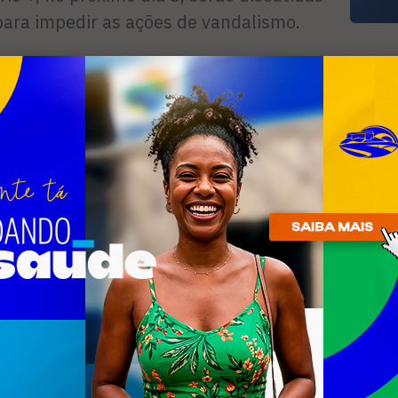
para impedir as ações de vandalismo.
R
n