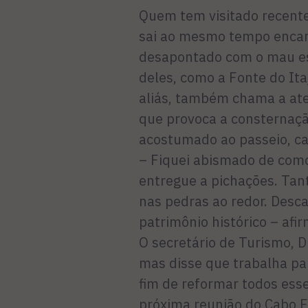
Quem tem visitado recente
sai ao mesmo tempo encan
desapontado com o mau es
deles, como a Fonte do Ita
aliás, também chama a ate
que provoca a consternaç
acostumado ao passeio, c
– Fiquei abismado de como
entregue a pichações. T
nas pedras ao redor. Desca
patrimônio histórico – afi
O secretário de Turismo, Di
mas disse que trabalha pa
fim de reformar todos esse
próxima reunião do Cabo Fr