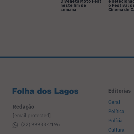
Diveneta Moto Fest
é seleciona
neste fim de
o Festival d
semana
Cinema de 
Editorias
Geral
Redação
Política
[email protected]
Polícia
(22) 99933-2196
Cultura