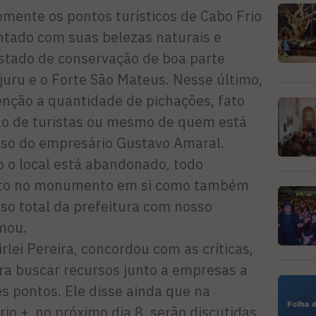
mente os pontos turísticos de Cabo Frio
tado com suas belezas naturais e
tado de conservação de boa parte
juru e o Forte São Mateus. Nesse último,
nção a quantidade de pichações, fato
ão de turistas ou mesmo de quem está
aso do empresário Gustavo Amaral.
 o local está abandonado, todo
anto no monumento em si como também
so total da prefeitura com nosso
rmou.
rlei Pereira, concordou com as críticas,
ra buscar recursos junto a empresas a
s pontos. Ele disse ainda que na
io +, no próximo dia 8, serão discutidas