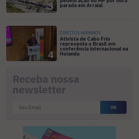
pedem ação do MP por obra
3
parada em Arraial
DIREITOS HUMANOS
Ativista de Cabo Frio
representa o Brasil em
conferência internacional na
4
Holanda
Receba nossa
newsletter