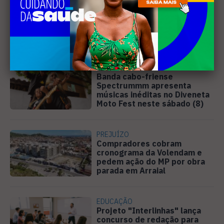
EDUCAÇÃO
Justiça determina que
Prefeitura de Cabo Frio
pague horas extras a
professores
MÚSICA
Banda cabo-friense
Spectrummm apresenta
músicas inéditas no Diveneta
Moto Fest neste sábado (8)
PREJUÍZO
Compradores cobram
cronograma da Volendam e
pedem ação do MP por obra
parada em Arraial
EDUCAÇÃO
Projeto "Interlinhas" lança
concurso de redação para