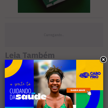
Leia Também
SANEAMENTO
Câmara de Búzios aprova
audiência pública para
discutir atuação e serviços
da Prolagos
DIREITOS HUMANOS
Ativista de Cabo Frio