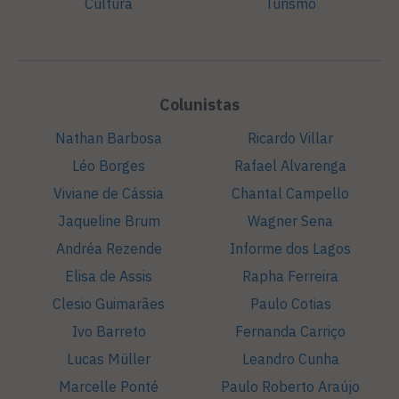
Cultura
Turismo
Colunistas
Nathan Barbosa
Ricardo Villar
Léo Borges
Rafael Alvarenga
Viviane de Cássia
Chantal Campello
Jaqueline Brum
Wagner Sena
Andréa Rezende
Informe dos Lagos
Elisa de Assis
Rapha Ferreira
Clesio Guimarães
Paulo Cotias
Ivo Barreto
Fernanda Carriço
Lucas Müller
Leandro Cunha
Marcelle Ponté
Paulo Roberto Araújo