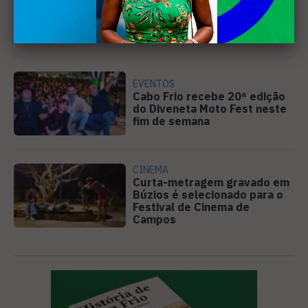
representa o Brasil em
conferência internacional na
Holanda
EVENTOS
Cabo Frio recebe 20ª edição
do Diveneta Moto Fest neste
fim de semana
CINEMA
Curta-metragem gravado em
Búzios é selecionado para o
Festival de Cinema de
Campos