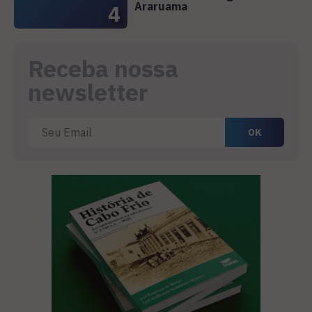
Araruama
4
Receba nossa
newsletter