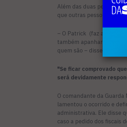
Além das duas pessoas cita
que outras pessoas foram 
– O Patrick (faz a apresen
também apanharam. Ainda 
quem são – disse Bruno.
"Se ficar comprovado que
será devidamente respons
O comandante da Guarda M
lamentou o ocorrido e def
administrativa. Ele disse 
caso a pedido dos fiscais d