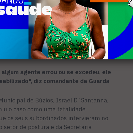
das pelo baixista, Bruno disse ainda
agredidas pelos guardas.
tação da banda) e o flautista Guilherme
há outros dois agredidos, mas não sei
 algum agente errou ou se excedeu, ele
abilizado", diz comandante da Guarda
unicipal de Búzios, Israel D`Santanna,
iniu o caso como uma fatalidade
que os seus subordinados intervieram no
o setor de postura e da Secretaria