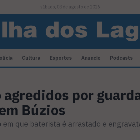
sábado, 08 de agosto de 2026
olícia
Cultura
Esportes
Anuncie
Podcasts
 agredidos por guard
 em Búzios
em que baterista é arrastado e engravat