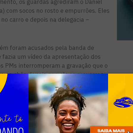
nto, os guardas agrediram o Daniel
a) com socos no rosto e empurrões. Eles
no carro e depois na delegacia –
mbém foram acusados pela banda de
e fazia um vídeo da apresentação dos
os PMs interromperam a gravação que o
m no chão depois que ele se recusou a
dição, o comandante do 25º BPM (Cabo
 França, não havia se pronunciado sobre