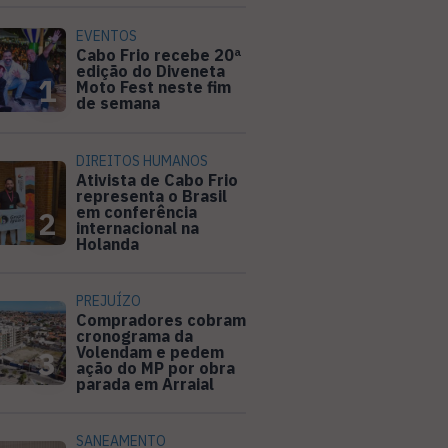
EVENTOS
Cabo Frio recebe 20ª
edição do Diveneta
1
Moto Fest neste fim
de semana
DIREITOS HUMANOS
Ativista de Cabo Frio
representa o Brasil
em conferência
2
internacional na
Holanda
PREJUÍZO
Compradores cobram
cronograma da
Volendam e pedem
3
ação do MP por obra
parada em Arraial
SANEAMENTO