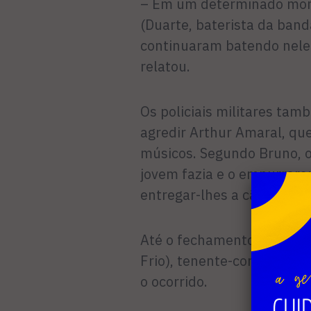
– Em um determinado mome
(Duarte, baterista da band
continuaram batendo nele 
relatou.
Os policiais militares ta
agredir Arthur Amaral, qu
músicos. Segundo Bruno, 
jovem fazia e o empurrara
entregar-lhes a câmera.
Até o fechamento desta e
Frio), tenente-coronel Ruy
o ocorrido.