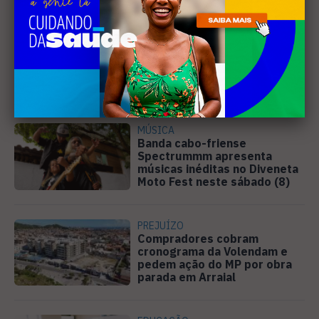
EDUCAÇÃO
Justiça determina que
Prefeitura de Cabo Frio
pague horas extras a
professores
MÚSICA
Banda cabo-friense
Spectrummm apresenta
músicas inéditas no Diveneta
Moto Fest neste sábado (8)
PREJUÍZO
Compradores cobram
cronograma da Volendam e
pedem ação do MP por obra
parada em Arraial