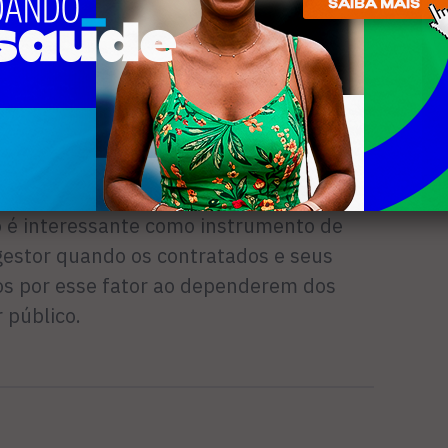
 o posicionamento do Município que
de convocar os nomeados por causa do
ilidade Fiscal e a descontinuidade do
idores contratados nunca o Município
ceira para formalizar as nomeações de
ão. E concluí que a manutenção desses
io é interessante como instrumento de
 gestor quando os contratados e seus
dos por esse fator ao dependerem dos
 público.