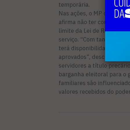
temporária.
Nas ações, o MP questiona
afirma não ter condições 
limite da Lei de Responsab
serviço. “Com tantos serv
terá disponibilidade finan
aprovados”, descreve a aç
servidores a título precár
barganha eleitoral para o
familiares são influencia
valores recebidos do poder