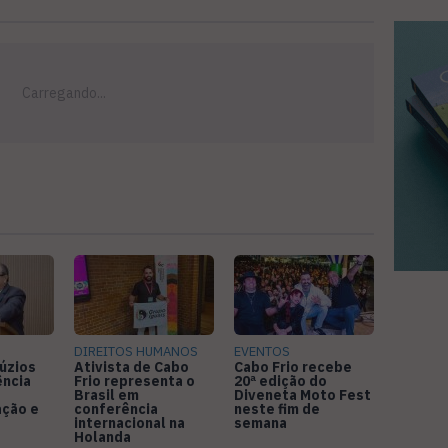
DIREITOS HUMANOS
EVENTOS
úzios
Ativista de Cabo
Cabo Frio recebe
ência
Frio representa o
20ª edição do
Brasil em
Diveneta Moto Fest
ação e
conferência
neste fim de
internacional na
semana
Holanda