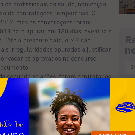
ra os profissionais de saúde, nomeação
ão de contratações temporárias. O
 2012, mas as convocações foram
013 para apurar, em 180 dias, eventuais
R
. “Até a presente data, o MP não
n
ais irregularidades apuradas a justificar
 convocar os aprovados no concurso
 documento.
da segundo as ações, foram contratados
de 1.175 servidores, alguns no exercício
ursados aguardando nomeação e posse.
ite para a convocação dos aprovados
ente ano. A conduta fere a norma
 contratação direta, fora da regra do
em situações excepcionais e de forma