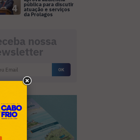
pública para discutir
4
atuação e serviços
da Prolagos
eceba nossa
ewsletter