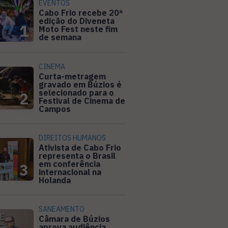
EVENTOS
Cabo Frio recebe 20ª
edição do Diveneta
1
Moto Fest neste fim
de semana
CINEMA
Curta-metragem
gravado em Búzios é
selecionado para o
2
Festival de Cinema de
Campos
DIREITOS HUMANOS
Ativista de Cabo Frio
representa o Brasil
em conferência
3
internacional na
Holanda
SANEAMENTO
Câmara de Búzios
aprova audiência