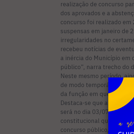
realização de concurso pa
dos aprovados e a abstenç
concurso foi realizado em
suspensas em janeiro de 2
irregularidades no certame
recebeu notícias de eventu
a inércia do Município em
público”, narra trecho do
Neste mesmo período, ain
de modo temporário cerca 
da função em que há conc
Destaca-se que a data lim
será no dia 03/07 do corr
constitucional que prevê a
concurso público, apenas 