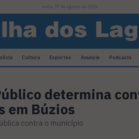
sexta, 07 de agosto de 2026
olícia
Cultura
Esportes
Anuncie
Podcasts
Público determina co
s em Búzios
pública contra o município