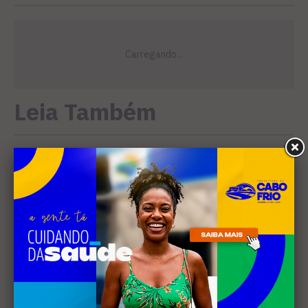
Leia Também
EVENTOS
Cabo Frio recebe 20ª edição
do Diveneta Moto Fest neste
fim de semana
CINEMA
Curta-metragem gravado em
Búzios é selecionado para o
Festival de Cinema de
Campos