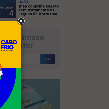
GERAL
Inea confirma esgoto
sem tratamento na
4
Laguna de Araruama
eceba nossa
ewsletter