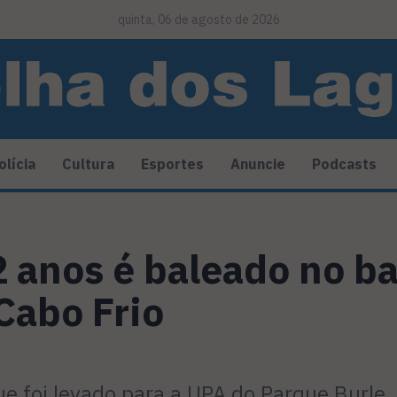
quinta, 06 de agosto de 2026
olícia
Cultura
Esportes
Anuncie
Podcasts
 anos é baleado no ba
Cabo Frio
e foi levado para a UPA do Parque Burle