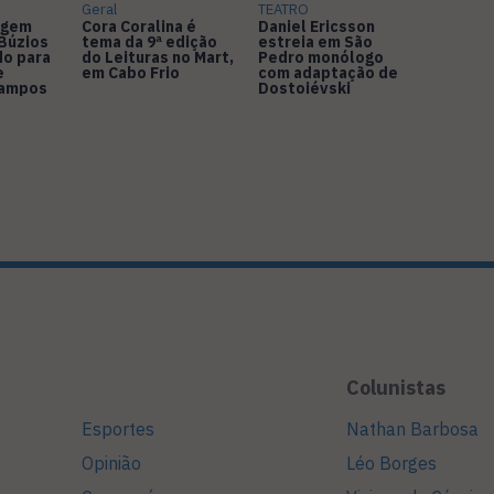
Geral
TEATRO
agem
Cora Coralina é
Daniel Ericsson
Búzios
tema da 9ª edição
estreia em São
do para
do Leituras no Mart,
Pedro monólogo
e
em Cabo Frio
com adaptação de
Campos
Dostoiévski
Colunistas
Esportes
Nathan Barbosa
Opinião
Léo Borges