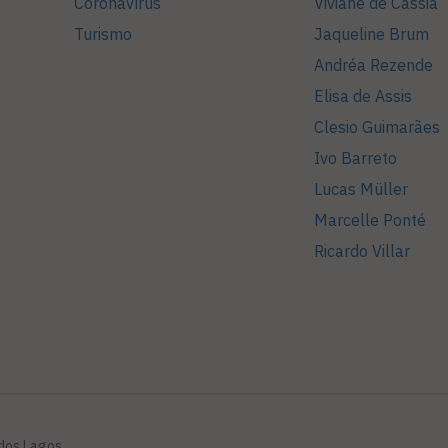
Coronavírus
Viviane de Cássia
Turismo
Jaqueline Brum
Andréa Rezende
Elisa de Assis
Clesio Guimarães
Ivo Barreto
Lucas Müller
Marcelle Ponté
Ricardo Villar
 dos Lagos