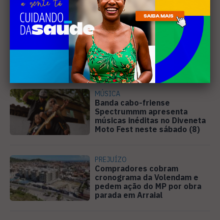
EDUCAÇÃO
Justiça determina que
Prefeitura de Cabo Frio
pague horas extras a
professores
MÚSICA
Banda cabo-friense
Spectrummm apresenta
músicas inéditas no Diveneta
Moto Fest neste sábado (8)
PREJUÍZO
Compradores cobram
cronograma da Volendam e
pedem ação do MP por obra
parada em Arraial